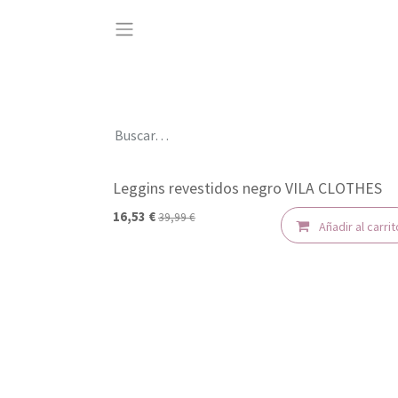
Ir al contenido
Leggins revestidos negro VILA CLOTHES
-50%
16,53
€
39,99
€
Añadir al carrit