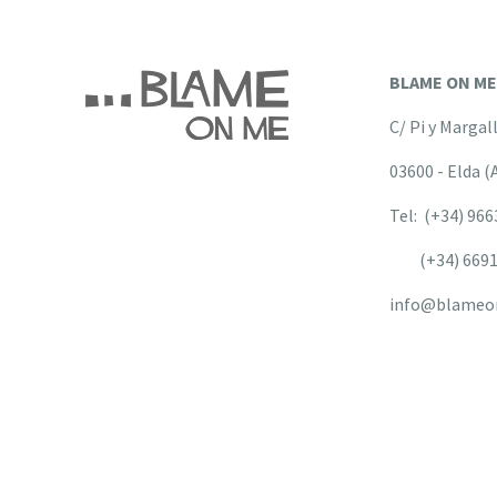
BLAME ON M
C/ Pi y Margal
03600 - Elda (
Tel: (+34) 96
(+34) 6691
info@blameo