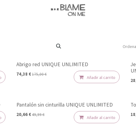
Ordena
Abrigo red UNIQUE UNLIMITED
Je
-50%
-
U
74,38
€
175,00
€
o
Añadir al carrito
28
D
Pantalón sin cinturilla UNIQUE UNLIMITED
To
-50%
-
20,66
€
18
49,99
€
o
Añadir al carrito