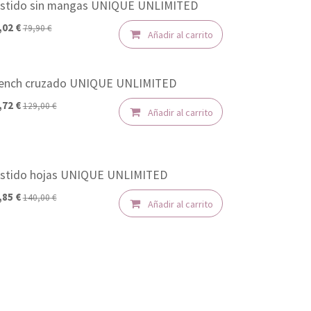
stido sin mangas UNIQUE UNLIMITED
50%
,02
€
79,90
€
Añadir al carrito
ench cruzado UNIQUE UNLIMITED
50%
,72
€
129,00
€
Añadir al carrito
stido hojas UNIQUE UNLIMITED
50%
,85
€
140,00
€
Añadir al carrito