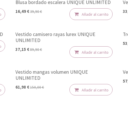
Blusa bordado escalera UNIQUE UNLIMITED
Ve
-50%
-
16,49
€
33
39,90
€
o
Añadir al carrito
ED
Vestido camisero rayas lurex UNIQUE
Tr
-50%
-
UNLIMITED
53
o
37,15
€
89,90
€
Añadir al carrito
Vestido mangas volumen UNIQUE
Ve
-50%
-
UNLIMITED
57
61,98
€
150,00
€
o
Añadir al carrito