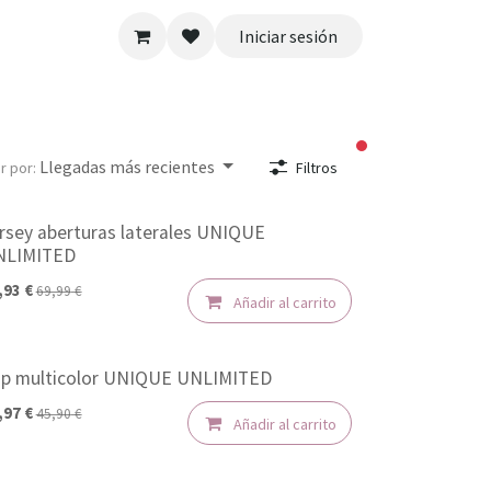
Iniciar sesión
filtros activos
Llegadas más recientes
r por:
Filtros
rsey aberturas laterales UNIQUE
50%
NLIMITED
,93
€
69,99
€
Añadir al carrito
p multicolor UNIQUE UNLIMITED
50%
,97
€
45,90
€
Añadir al carrito