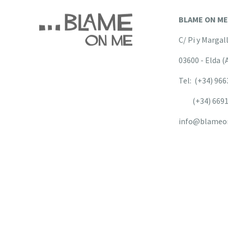
BLAME ON M
C/ Pi y Margal
03600 - Elda (
Tel: (+34) 96
(+34) 6691
info@blameo