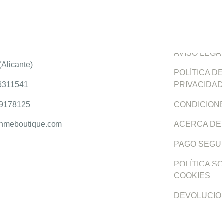
E BOUTIQUE
SERVICIO AL CLIENTE
INFORMACIÓ
l, 18
CONTACTE CON NOSOTROS
ENTREGA
Alicante)
AVISO LEGAL
6311541
POLÍTICA DE 
78125
CONDICIONES
nmeboutique.com
ACERCA DE 
PAGO SEGUR
POLÍTICA SO