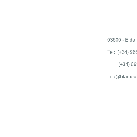
BLAME ON M
C/ Pi y Margal
03600 - Elda (
Tel: (+34) 96
(+34) 6691
info@blameo