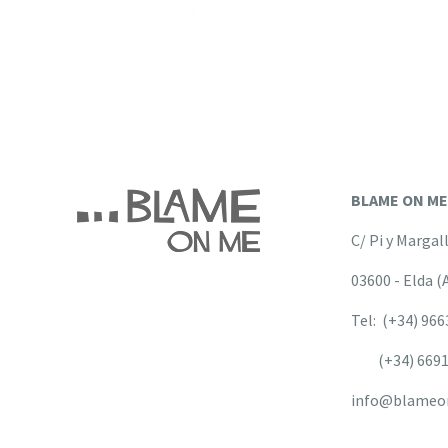
BLAME ON M
C/ Pi y Margal
03600 - Elda (
Tel: (+34) 96
(+34) 6691
info@blameo