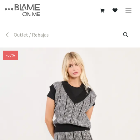
Ir al contenido
Outlet / Rebajas
-50%
-50%