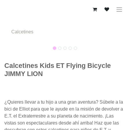
Ir al contenido
Calcetines
Calcetines Kids ET Flying Bicycle
JIMMY LION
¿Quieres llevar a tu hijo a una gran aventura? Súbele a la
bici de Elliot para que le ayude en la misión de devolver a
E.T. el Extraterrestre a su planeta de nacimiento. ¡Las
vistas son espectaculares desde ahí arriba! Haz que las
descubran con estos calcetines para niños de E.T. y…